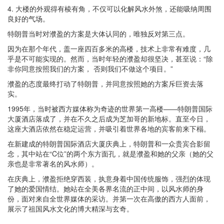
4. 大楼的外观得有棱有角，不仅可以化解风水外煞，还能吸纳周围
良好的气场。
特朗普当时对濮盈的方案是大体认同的，唯独反对第三点。
因为在那个年代，盖一座四百多米的高楼，技术上非常有难度，几
乎是不可能实现的。然而，当时年轻的濮盈却很坚决，甚至说：“除
非你同意按照我们的方案， 否则我们不做这个项目。”
濮盈的态度最终打动了特朗普，并同意按照她的方案斥巨资去落
实。
1995年，当时被西方媒体称为奇迹的世界第一高楼——特朗普国际
大厦酒店落成了，并在不久之后成为芝加哥的新地标。直至今日，
这座大酒店依然在稳定运营，并吸引着世界各地的宾客前来下榻。
在新建成的特朗普国际酒店大厦庆典上，特朗普和一众贵宾合影留
念，其中站在“C位”的两个东方面孔，就是濮盈和她的父亲（她的父
亲也是非常著名的风水师）。
在庆典上，濮盈拒绝穿西装，执意身着中国传统服饰，强烈的体现
了她的爱国情结。她站在全美各界名流的正中间，以风水师的身
份，面对来自全世界媒体的采访。并第一次在高傲的西方人面前，
展示了祖国风水文化的博大精深与玄奇。