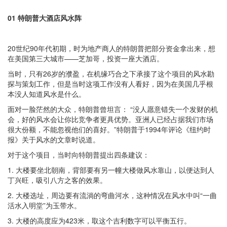
01 特朗普大酒店风水阵
20世纪90年代初期，时为地产商人的特朗普把部分资金拿出来，想
在美国第三大城市——芝加哥，投资一座大酒店。
当时，只有26岁的濮盈，在机缘巧合之下承接了这个项目的风水勘
探与策划工作，但是当时这项工作没有人看好，因为在美国几乎根
本没人知道风水是什么。
面对一脸茫然的大众，特朗普曾坦言： “没人愿意错失一个发财的机
会，好的风水会让你比竞争者更具优势。亚洲人已经占据我们市场
很大份额，不能忽视他们的喜好。”特朗普于1994年评论《纽约时
报》关于风水的文章时说道。
对于这个项目，当时向特朗普提出四条建议：
1. 大楼要坐北朝南，背部要有另一幢大楼做风水靠山，以便达到人
丁兴旺，吸引八方之客的效果。
2. 大楼选址，周边要有流淌的弯曲河水，这种情况在风水中叫“一曲
活水入明堂”为玉带水。
3. 大楼的高度应为423米，取这个吉利数字可以平衡五行。