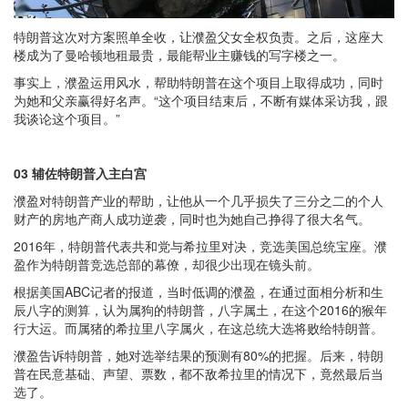
特朗普这次对方案照单全收，让濮盈父女全权负责。之后，这座大
楼成为了曼哈顿地租最贵，最能帮业主赚钱的写字楼之一。
事实上，濮盈运用风水，帮助特朗普在这个项目上取得成功，同时
为她和父亲赢得好名声。“这个项目结束后，不断有媒体采访我，跟
我谈论这个项目。”
03 辅佐特朗普入主白宫
濮盈对特朗普产业的帮助，让他从一个几乎损失了三分之二的个人
财产的房地产商人成功逆袭，同时也为她自己挣得了很大名气。
2016年，特朗普代表共和党与希拉里对决，竞选美国总统宝座。濮
盈作为特朗普竞选总部的幕僚，却很少出现在镜头前。
根据美国ABC记者的报道，当时低调的濮盈，在通过面相分析和生
辰八字的测算，认为属狗的特朗普，八字属土，在这个2016的猴年
行大运。而属猪的希拉里八字属火，在这总统大选将败给特朗普。
濮盈告诉特朗普，她对选举结果的预测有80%的把握。后来，特朗
普在民意基础、声望、票数，都不敌希拉里的情况下，竟然最后当
选了。